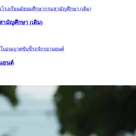
สามัญศึกษา (เดิม)
นยนต์