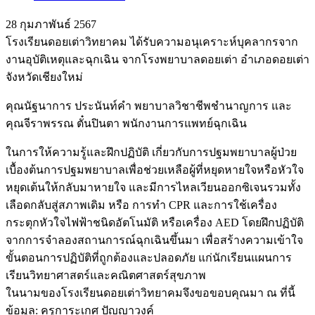
28 กุมภาพันธ์ 2567
โรงเรียนดอยเต่าวิทยาคม ได้รับความอนุเคราะห์บุคลากรจาก
งานอุบัติเหตุและฉุกเฉิน จากโรงพยาบาลดอยเต่า อำเภอดอยเต่า
จังหวัดเชียงใหม่
คุณนัฐนาการ ประนันท์คำ พยาบาลวิชาชีพชำนาญการ และ
คุณจีราพรรณ ตั๋นปินตา พนักงานการแพทย์ฉุกเฉิน
ในการให้ความรู้และฝึกปฏิบัติ เกี่ยวกับการปฐมพยาบาลผู้ป่วย
เบื้องต้นการปฐมพยาบาลเพื่อช่วยเหลือผู้ที่หยุดหายใจหรือหัวใจ
หยุดเต้นให้กลับมาหายใจ และมีการไหลเวียนออกซิเจนรวมทั้ง
เลือดกลับสู่สภาพเดิม หรือ การทำ CPR และการใช้เครื่อง
กระตุกหัวใจไฟฟ้าชนิดอัตโนมัติ หรือเครื่อง AED โดยฝึกปฏิบัติ
จากการจำลองสถานการณ์ฉุกเฉินขึ้นมา เพื่อสร้างความเข้าใจ
ขั้นตอนการปฏิบัติที่ถูกต้องและปลอดภัย แก่นักเรียนแผนการ
เรียนวิทยาศาสตร์และคณิตศาสตร์สุขภาพ
ในนามของโรงเรียนดอยเต่าวิทยาคมจึงขอขอบคุณมา ณ ที่นี้
ข้อมูล: ครูการะเกศ ปัญญาวงค์